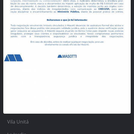
Manai Bosque
Aurora
Allegro Residencial
Vida Urbana Estúdios
Espaço Conceição
Villa Helvetia
Manai Residence
Vivere Residencial
Reserva Vista Verde
Vila Unitá