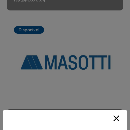
Disponível
Indaiatuba
57,39m²
Bairro Campo Bonito - Sala 04