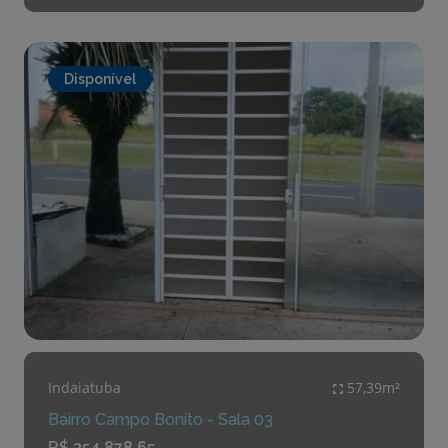
Disponível
Indaiatuba
57,39m²
Bairro Campo Bonito - Sala 03
R$ 354.878,65