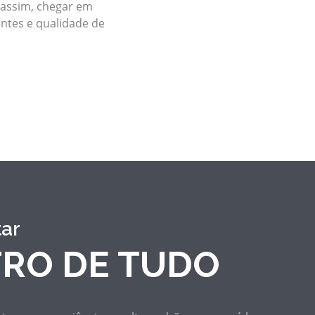
 assim, chegar em
entes e qualidade de
ar
RO DE TUDO