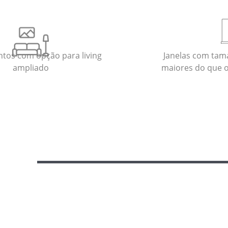
tos com opção para living
Janelas com tam
ampliado
maiores do que 