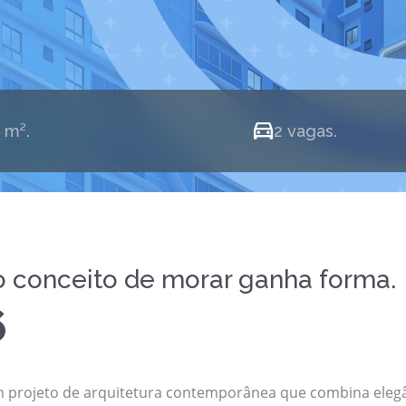
 108,4 m².
2 vaga
 conceito de morar ganha forma.
6
m projeto de arquitetura contemporânea que combina elegâ