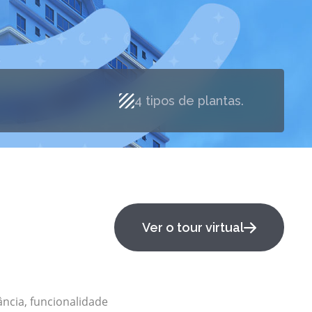
s.
4 tipos de pla
Ver o tour virtual
ncia, funcionalidade