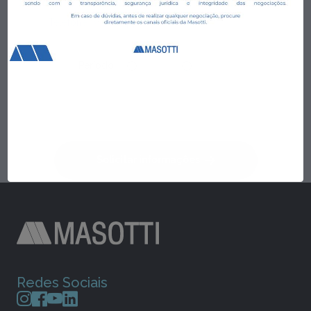
Período:
Manhã
Tarde
Ao informar meus dados, eu concordo com a
Política
de Privacidade
.
Solicitar informações
Redes Sociais