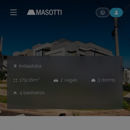
modal-check
Indaiatuba
179,16m²
2 vagas
3 dorms.
4 banheiros