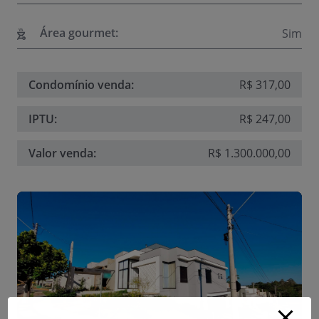
Área gourmet:
Sim
Condomínio venda:
R$ 317,00
IPTU:
R$ 247,00
Valor venda:
R$ 1.300.000,00