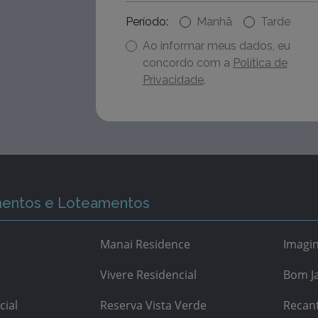
Período:
Manhã
Tarde
Ao informar meus dados, eu
concordo com a
Política de
Privacidade
.
entos e Loteamentos
Manai Residence
Imagi
Vivere Residencial
Bom Ja
cial
Reserva Vista Verde
Recan