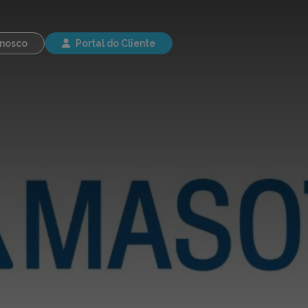
modal-check
onosco
Portal do Cliente