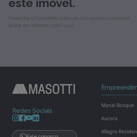
este imóvel.
Preencha o formulário para um dos nossos corretores
entrar em contato com você.
Empreendim
Manai Bosque
Redes Sociais
Aurora
Allegro Residen
Fale conosco