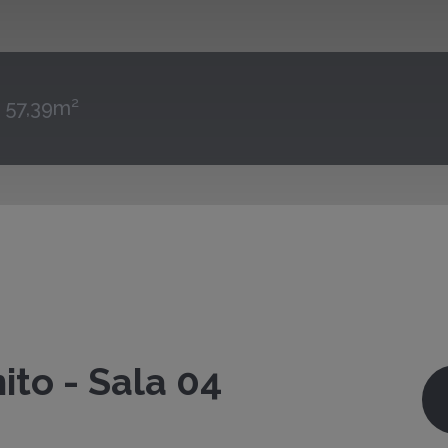
57,39m²
to - Sala 04