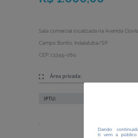
Sala comercial localizada na Avenida Clovis
Campo Bonito, Indaiatuba/SP.
CEP: 13349-060.
Área privada:
IPTU: