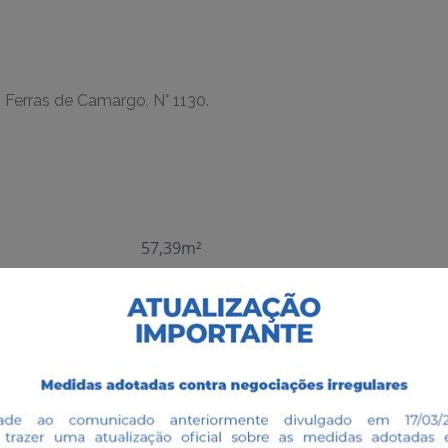
 Ferras de Camargo, N° 1130.
57,39m²
R$ 83,00
Valor venda: