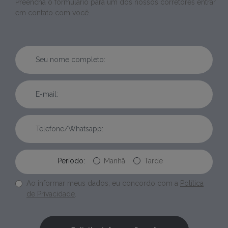
Preencha o formulário para um dos nossos corretores entrar
em contato com você.
Período:
Manhã
Tarde
Ao informar meus dados, eu concordo com a
Política
de Privacidade
.