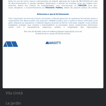
Manai Bosque
Aurora
Allegro Residencial
Vida Urbana Estúdios
Espaço Conceição
Villa Helvetia
Manai Residence
Vivere Residencial
Reserva Vista Verde
Vila Unitá
Le Jardin