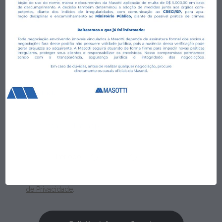
Preencha o formulário para um dos nossos corretores entrar
em contato com você.
Período:
Manhã
Tarde
Ao informar meus dados, eu concordo com a
Política
de Privacidade
.