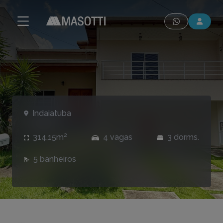
modal-check
Indaiatuba
314,15m²
4 vagas
3 dorms.
5 banheiros