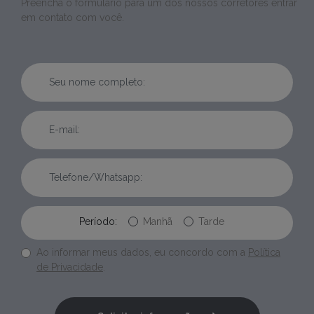
Preencha o formulário para um dos nossos corretores entrar
em contato com você.
Período:
Manhã
Tarde
Ao informar meus dados, eu concordo com a
Política
de Privacidade
.