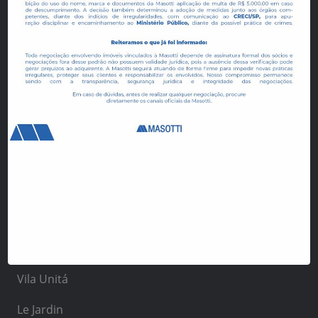
Manai Bosque
Aurora
Allegro Residencial
Vida Urbana Estúdios
Espaço Conceição
Villa Helvetia
Manai Residence
Vivere Residencial
Reserva Vista Verde
Vila Unitá
Le Jardin