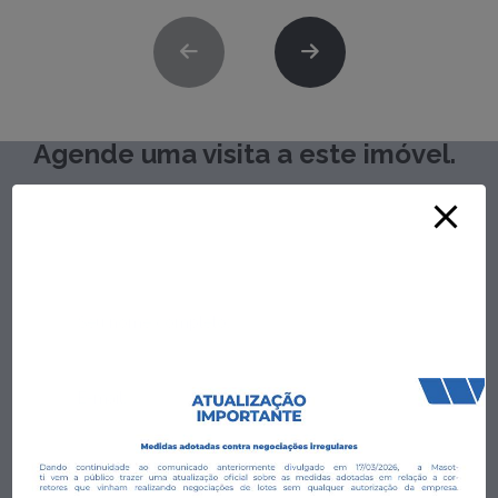
Agende uma visita a este imóvel.
Preencha o formulário para um dos nossos corretores entrar
em contato com você.