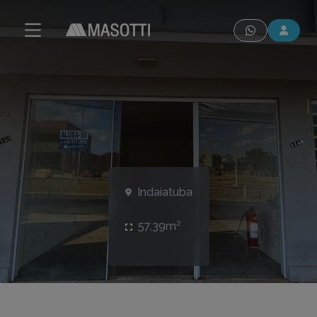
modal-check
Indaiatuba
57,39m²