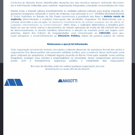
Período:
Manhã
Tarde
Ao informar meus dados, eu concordo com a
Política
de Privacidade
.
Solicitar informações
Redes Sociais
Fale conosco