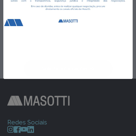
Período:
Manhã
Tarde
Ao informar meus dados, eu concordo com a
Política
de Privacidade
.
Solicitar informações
Redes Sociais