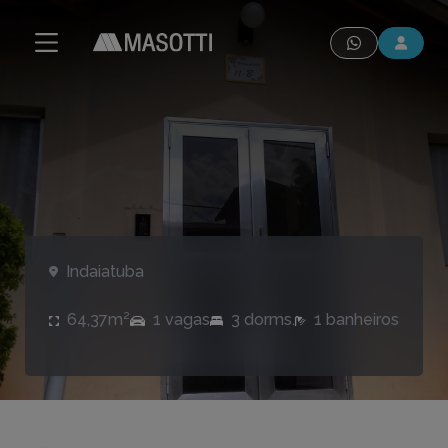
modal-check
Indaiatuba
64,37m²
1 vagas
3 dorms.
1 banheiros