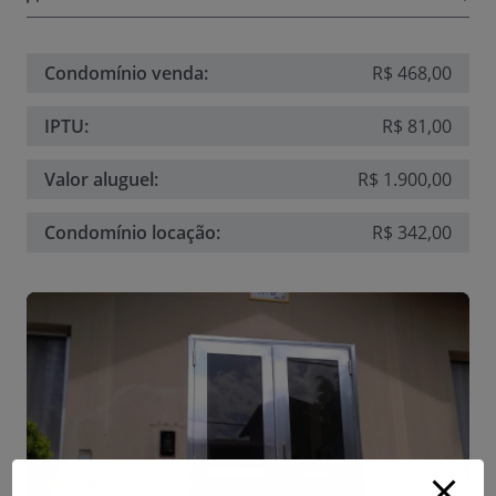
Condomínio venda:
R$ 468,00
IPTU:
R$ 81,00
Valor aluguel:
R$ 1.900,00
Condomínio locação:
R$ 342,00