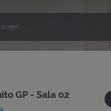
11,08m²
to GP - Sala 02
a