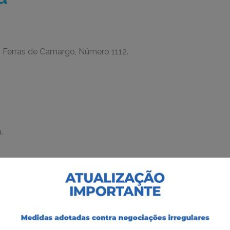
s Ferras de Camargo, Número 1112.
.
11,08m²
R$ 900,00