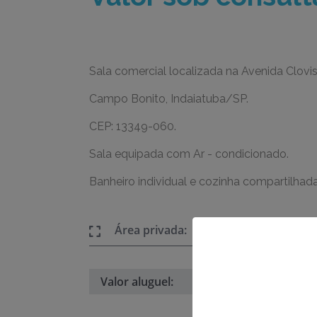
Sala comercial localizada na Avenida Clovi
Campo Bonito, Indaiatuba/SP.
CEP: 13349-060.
Sala equipada com Ar - condicionado.
Banheiro individual e cozinha compartilhada
Área privada:
Valor aluguel: