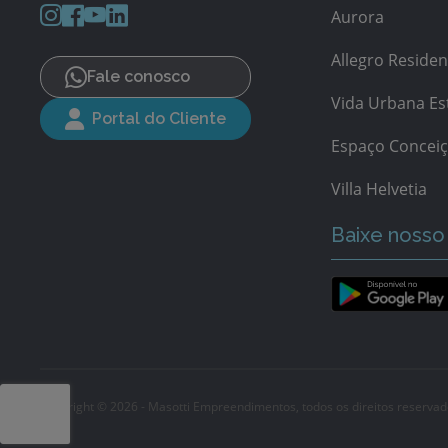
Aurora
Allegro Residen
Fale conosco
Vida Urbana Es
Portal do Cliente
Espaço Concei
Villa Helvetia
Baixe nosso
Copyright © 2026 - Masotti Empreendimentos, todos os direitos reservad