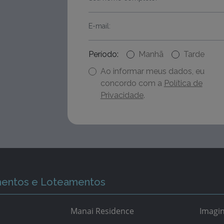
Período:
Manhã
Tarde
Ao informar meus dados, eu
concordo com a
Política de
Privacidade
.
entos e Loteamentos
Manai Residence
Imagi