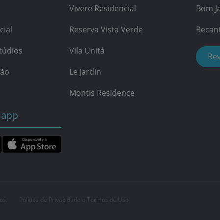
Vivere Residencial
Bom Ja
cial
Reserva Vista Verde
Recan
túdios
Vila Unitá
Re
ção
Le Jardin
Montis Residence
 app
os.
Política de Privacidade e Termos de Uso