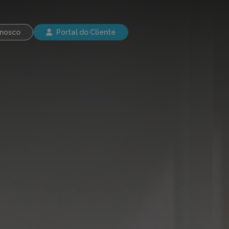
modal-check
onosco
Portal do Cliente