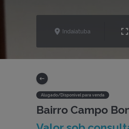
Indaiatuba
Alugado/Disponível para venda
Bairro Campo Boni
Valor sob consult