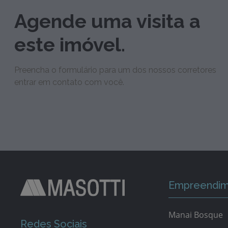
Agende uma visita a
este imóvel.
Preencha o formulário para um dos nossos corretores
entrar em contato com você.
Empreendim
Manai Bosque
Redes Sociais