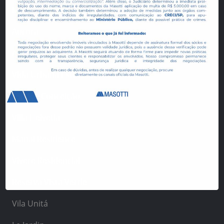
Manai Bosque
Aurora
Allegro Residencial
Vida Urbana Estúdios
Espaço Conceição
Villa Helvetia
Manai Residence
Vivere Residencial
Reserva Vista Verde
Vila Unitá