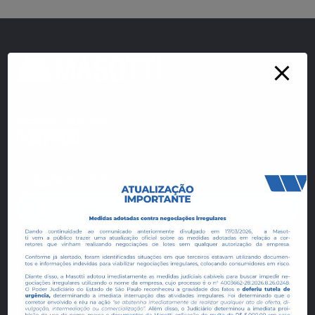
Redes Sociais
Fale conosco
Portal do Cliente
Empreendimentos e Loteamentos
Manai Bosque