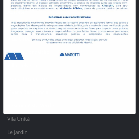
Aurora
Allegro Residencial
Vida Urbana Estúdios
Espaço Conceição
Villa Helvetia
Manai Residence
Vivere Residencial
Reserva Vista Verde
Vila Unitá
Le Jardin